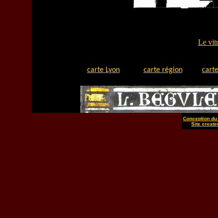
Le vit
carte Lyon
carte région
carte
Conception du 
Site create