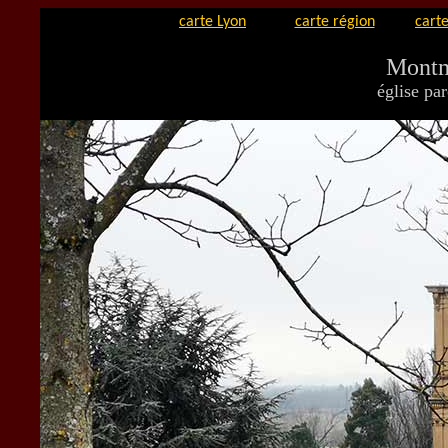
carte Lyon
carte région
carte
Montm
église par