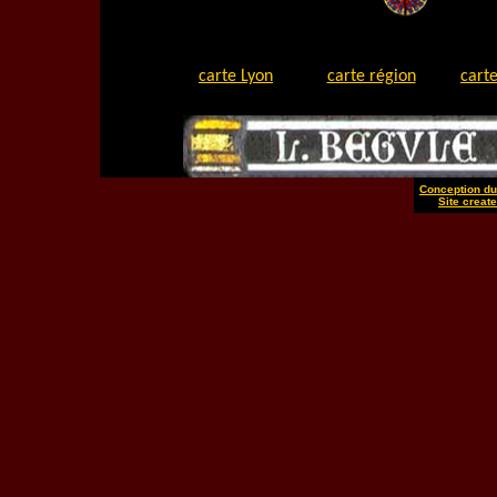
carte Lyon
carte région
carte
Conception du 
Site create