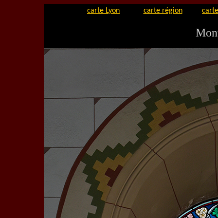
carte Lyon
carte région
carte
Mont