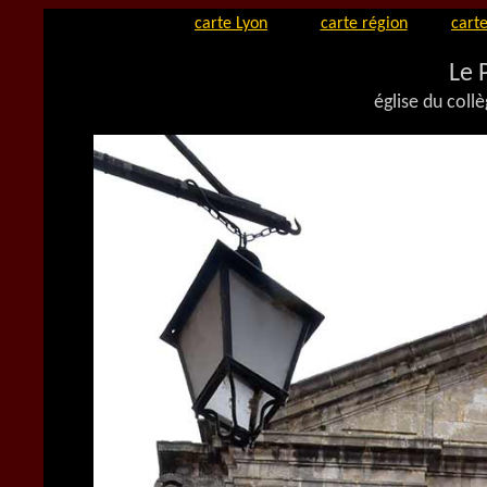
carte Lyon
carte région
carte
Le 
église du coll