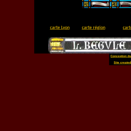
carte Lyon
carte région
cart
Conception du
Site created