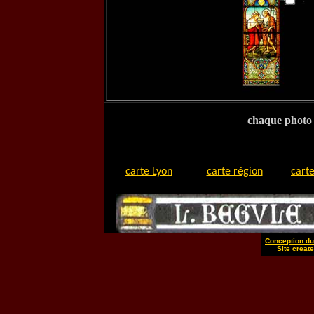
chaque photo d
carte Lyon
carte région
carte
Conception du 
Site create