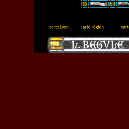
carte Lyon
carte région
cart