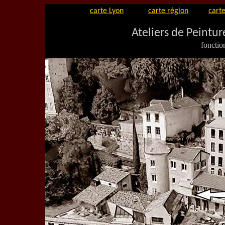
carte Lyon
carte région
carte
Ateliers de Peintur
fonctio